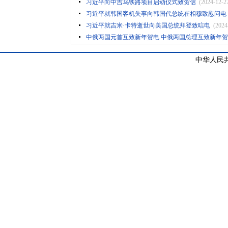
习近平向中吉乌铁路项目启动仪式致贺信
(2024-12-2
习近平就韩国客机失事向韩国代总统崔相穆致慰问电
习近平就吉米·卡特逝世向美国总统拜登致唁电
(2024
中俄两国元首互致新年贺电 中俄两国总理互致新年
中华人民