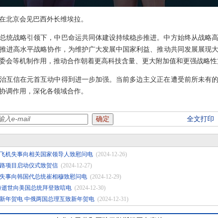
韩正在北京会见巴西外长维埃拉。
总统战略引领下，中巴命运共同体建设持续稳步推进。中方始终从战略
推进高水平战略协作，为维护广大发展中国家利益、推动共同发展展现
委会等机制作用，推动合作朝着更高科技含量、更大附加值和更强战略性
治互信在元首互动中得到进一步加强。当前多边主义正在遭受前所未有
协调作用，深化各领域合作。
全文打印
飞机失事向相关国家领导人致慰问电
(2024-12-26)
路项目启动仪式致贺信
(2024-12-27)
失事向韩国代总统崔相穆致慰问电
(2024-12-29)
特逝世向美国总统拜登致唁电
(2024-12-30)
新年贺电 中俄两国总理互致新年贺电
(2024-12-31)