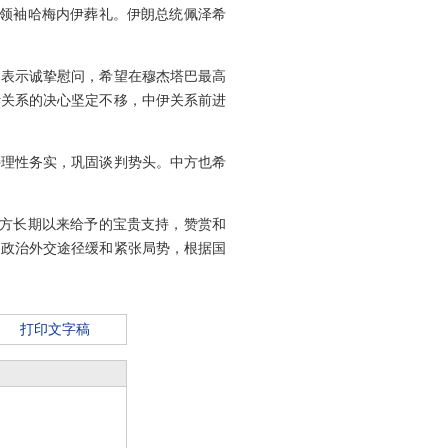
高领袖哈梅内伊葬礼。伊朗总统佩泽希
属表示诚挚慰问，希望在穆杰塔巴最高
伊关系的决心坚定不移，中伊关系前进
持理性务实，巩固谈判势头。中方也希
中方长期以来给予的宝贵支持，赞赏和
过政治外交途径缓和紧张局势，根据国
打印文字稿