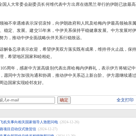
3日，全国人大常委会副委员长何维代表中方出席在德黑兰举行的伊朗已故最
领袖不幸遇难表示深切哀悼，向伊朗政府和人民及哈梅内伊最高领袖亲
、稳定、发展。建交55年来，中伊关系保持平稳健康发展。中方发展对
努力，推动中伊全面战略伙伴关系行稳致远。
谅解备忘录表示欢迎，希望伊美双方落实既有成果，维持停火止战，保
理，希望地区国家和睦相处。
105周年，感谢中方派高级别代表出席哈梅内伊葬礼，表示伊方将铭记
，愿同中方加强沟通和协调，推动伊中关系迈上新台阶。伊方愿继续通
周边国家实现睦邻友好。
全文打印
飞机失事向相关国家领导人致慰问电
(2024-12-26)
路项目启动仪式致贺信
(2024-12-27)