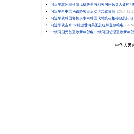
习近平就阿塞拜疆飞机失事向相关国家领导人致慰问
习近平向中吉乌铁路项目启动仪式致贺信
(2024-12-2
习近平就韩国客机失事向韩国代总统崔相穆致慰问电
习近平就吉米·卡特逝世向美国总统拜登致唁电
(2024
中俄两国元首互致新年贺电 中俄两国总理互致新年
中华人民