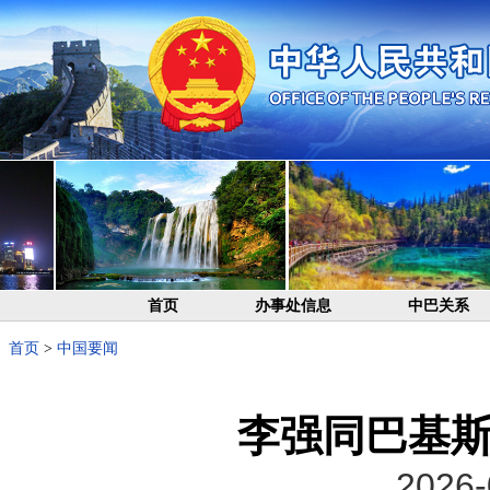
首页
办事处信息
中巴关系
首页
>
中国要闻
李强同巴基
2026-