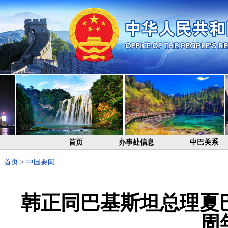
首页
办事处信息
中巴关系
首页
>
中国要闻
韩正同巴基斯坦总理夏
周