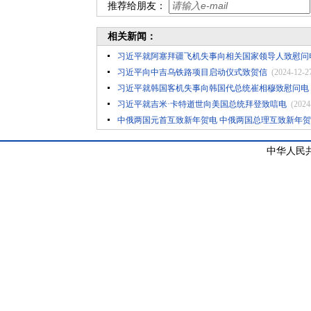
推荐给朋友：
相关新闻：
习近平就阿塞拜疆飞机失事向相关国家领导人致慰问
习近平向中吉乌铁路项目启动仪式致贺信
(2024-12-2
习近平就韩国客机失事向韩国代总统崔相穆致慰问电
习近平就吉米·卡特逝世向美国总统拜登致唁电
(2024
中俄两国元首互致新年贺电 中俄两国总理互致新年
中华人民