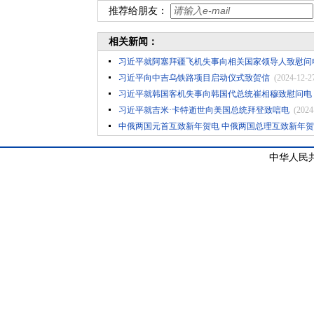
推荐给朋友：
相关新闻：
习近平就阿塞拜疆飞机失事向相关国家领导人致慰问
习近平向中吉乌铁路项目启动仪式致贺信
(2024-12-2
习近平就韩国客机失事向韩国代总统崔相穆致慰问电
习近平就吉米·卡特逝世向美国总统拜登致唁电
(2024
中俄两国元首互致新年贺电 中俄两国总理互致新年
中华人民