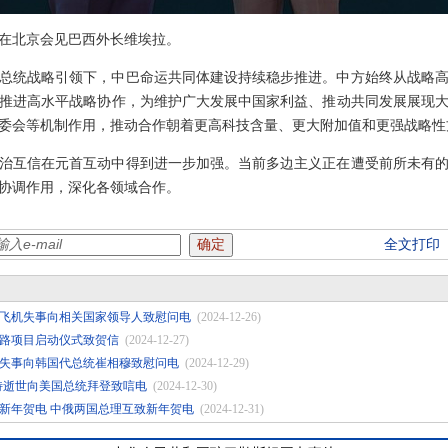
韩正在北京会见巴西外长维埃拉。
总统战略引领下，中巴命运共同体建设持续稳步推进。中方始终从战略
推进高水平战略协作，为维护广大发展中国家利益、推动共同发展展现
委会等机制作用，推动合作朝着更高科技含量、更大附加值和更强战略性
治互信在元首互动中得到进一步加强。当前多边主义正在遭受前所未有
协调作用，深化各领域合作。
全文打印
飞机失事向相关国家领导人致慰问电
(2024-12-26)
路项目启动仪式致贺信
(2024-12-27)
失事向韩国代总统崔相穆致慰问电
(2024-12-29)
特逝世向美国总统拜登致唁电
(2024-12-30)
新年贺电 中俄两国总理互致新年贺电
(2024-12-31)