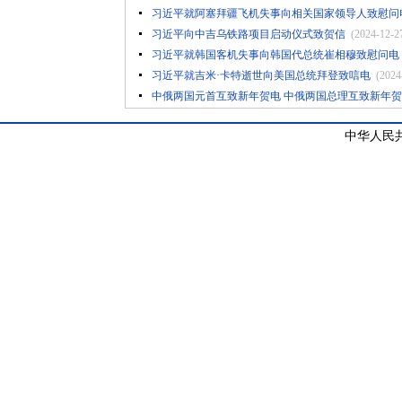
习近平就阿塞拜疆飞机失事向相关国家领导人致慰问
习近平向中吉乌铁路项目启动仪式致贺信
(2024-12-2
习近平就韩国客机失事向韩国代总统崔相穆致慰问电
习近平就吉米·卡特逝世向美国总统拜登致唁电
(2024
中俄两国元首互致新年贺电 中俄两国总理互致新年
中华人民