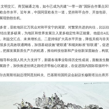
文明交汇、商贸融通之地，如今已成为共建“一带一路”国际合作重点
欧合作水平。近年来，中国同亚欧各方一道，坚持和平合作、开放包容
展现勃勃生机。
多变，亚欧地区亿万民众对和平安宁的渴望、对繁荣共进的向往，比以
结出更多硕果，为地区和世界发展注入更多稳定性和正能量。他提出4
、利益交汇点、未来增长点。二是持续扩大高水平开放，降低关税与非
筑多元高效联通网络，加强基础设施“硬联通”和规则标准“软联通”，促
，把握发展新质生产力的机遇，推动科技创新和产业创新深度融合，构筑
领导和全国人民大力支持下，新疆各项事业取得历史性成就，面貌发生
展路子，加快推进丝绸之路经济带核心区建设，在促进国内国际双循环中
尔吉斯斯坦副总理阿昆别科夫、巴基斯坦国民议会副议长穆斯塔法出席开