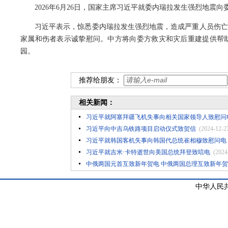
2026年6月26日，国家主席习近平就委内瑞拉发生强烈地震
习近平表示，惊悉委内瑞拉发生强烈地震，造成严重人员伤亡
家属和伤者表示诚挚慰问。中方将向委方救灾和灾后重建提供帮
园。
推荐给朋友：
相关新闻：
习近平就阿塞拜疆飞机失事向相关国家领导人致慰问
习近平向中吉乌铁路项目启动仪式致贺信
(2024-12-2
习近平就韩国客机失事向韩国代总统崔相穆致慰问电
习近平就吉米·卡特逝世向美国总统拜登致唁电
(2024
中俄两国元首互致新年贺电 中俄两国总理互致新年
中华人民