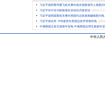
习近平就阿塞拜疆飞机失事向相关国家领导人致慰问
习近平向中吉乌铁路项目启动仪式致贺信
(2024-12-2
习近平就韩国客机失事向韩国代总统崔相穆致慰问电
习近平就吉米·卡特逝世向美国总统拜登致唁电
(2024
中俄两国元首互致新年贺电 中俄两国总理互致新年
中华人民