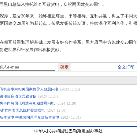
近平同黑山总统米拉托维奇互致贺电，庆祝两国建交20周年。
深厚，建交20年来，始终相互尊重、平等相待、互利共赢，树立了不同
两国建交20周年为新起点，传承发扬传统友谊，持续深化互利合作，引
在相互尊重和理解基础上发展友好合作关系。黑方愿同中方以建交20周
促进世界和平发展作出积极贡献。
全文打印
飞机失事向相关国家领导人致慰问电
(2024-12-26)
路项目启动仪式致贺信
(2024-12-27)
失事向韩国代总统崔相穆致慰问电
(2024-12-29)
特逝世向美国总统拜登致唁电
(2024-12-30)
新年贺电 中俄两国总理互致新年贺电
(2024-12-31)
中华人民共和国驻巴勒斯坦国办事处